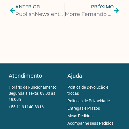
ANTERIOR
PRÓXIMO
PublishNews entra em recesso e volta no dia 5 de janeiro
Morre Fernando Borges, profissional de logística da Distribuidora Loyola
Atendimento
Ajuda
Horário de Funcionamento
Política de Devolução e
Segunda a sexta: 09:00 às
trocas
18:00h
Políticas de Privacidade
+55 11 91140-8916
Entregas e Prazos
Meus Pedidos
Acompanhe seus Pedidos