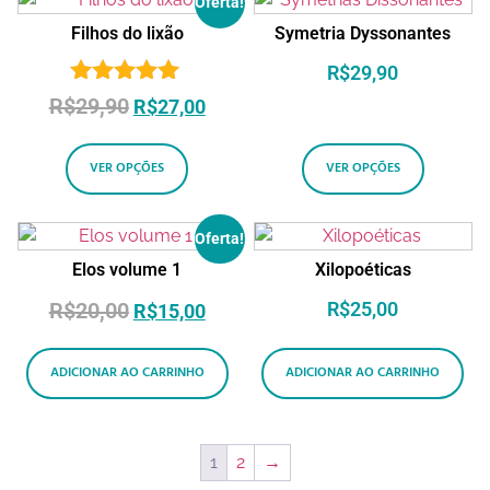
Oferta!
Filhos do lixão
Symetria Dyssonantes
R$
29,90
Avaliação
R$
29,90
R$
27,00
5.00
de 5
VER OPÇÕES
VER OPÇÕES
Oferta!
Elos volume 1
Xilopoéticas
R$
20,00
R$
25,00
R$
15,00
ADICIONAR AO CARRINHO
ADICIONAR AO CARRINHO
1
2
→