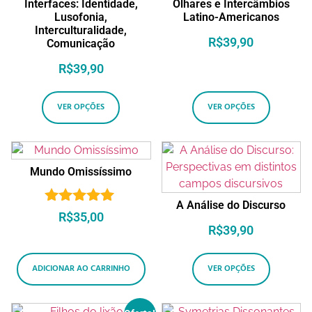
Interfaces: Identidade,
Olhares e Intercâmbios
Lusofonia,
Latino-Americanos
Interculturalidade,
R$
39,90
Comunicação
R$
39,90
VER OPÇÕES
VER OPÇÕES
Mundo Omissíssimo
A Análise do Discurso
Avaliação
R$
35,00
5.00
R$
39,90
de 5
ADICIONAR AO CARRINHO
VER OPÇÕES