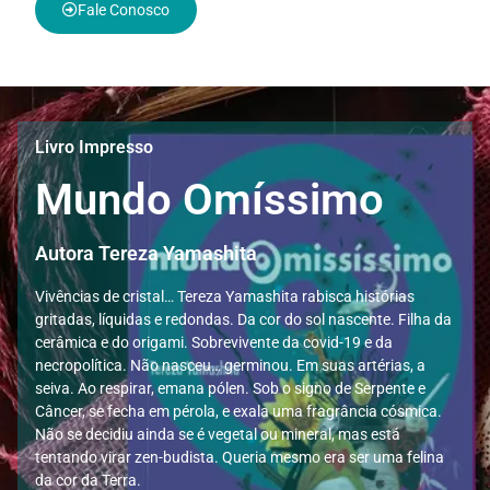
Fale Conosco
Livro Impresso
Mundo Omíssimo
Autora Tereza Yamashita
Vivências de cristal… Tereza Yamashita rabisca histórias
gritadas, líquidas e redondas. Da cor do sol nascente. Filha da
cerâmica e do origami. Sobrevivente da covid-19 e da
necropolítica. Não nasceu… germinou. Em suas artérias, a
seiva. Ao respirar, emana pólen. Sob o signo de Serpente e
Câncer, se fecha em pérola, e exala uma fragrância cósmica.
Não se decidiu ainda se é vegetal ou mineral, mas está
tentando virar zen-budista. Queria mesmo era ser uma felina
da cor da Terra.