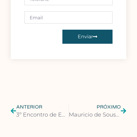
Enviar
ANTERIOR
PRÓXIMO
3º Encontro de Editores, Livreiros, Distribuidores e Gráficos terá participação presencial de Videl Bar-Kar
Mauricio de Sousa é homenageado no Prêmio Bruno Covas