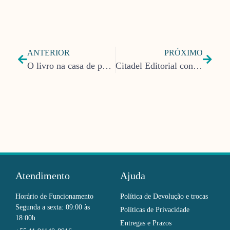
ANTERIOR
PRÓXIMO
O livro na casa de pobre
Citadel Editorial contrata secretária(o) executiva bilíngue
Atendimento
Ajuda
Horário de Funcionamento
Política de Devolução e trocas
Segunda a sexta: 09:00 às
Políticas de Privacidade
18:00h
Entregas e Prazos