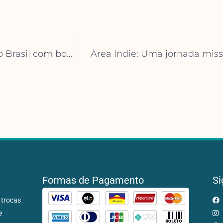
Audible completa primeiro ano de operação no Brasil com bons números e novos projetos
Área Indie: Uma jornada miss
Formas de Pagamento
Si
 trocas
e