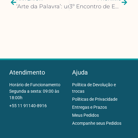
‘Arte da Palavra’: unidades do Sesc RJ rece
3º Encontro de Editores, Livreiros, Distribuidores e Gráficos terá participação presencial de Videl Bar-Kar
Atendimento
Ajuda
Horário de Funcionamento
Política de Devolução e
Segunda a sexta: 09:00 às
trocas
18:00h
Políticas de Privacidade
+55 11 91140-8916
Entregas e Prazos
Meus Pedidos
Acompanhe seus Pedidos