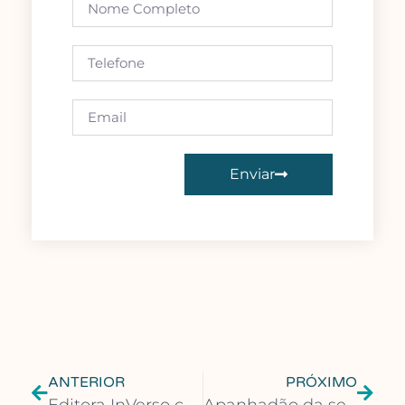
Enviar
ANTERIOR
PRÓXIMO
Editora InVerso celebra 20 anos com festa no Teatro do Paiol em Curitiba
Apanhadão da semana: Prefeita de Canoinhas (SC) joga livros fora em vídeo nas redes sociais