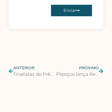
Enviar
ANTERIOR
PRÓXIMO
Finalistas do Prêmio Literário Voz vão lançar seus títulos pela Editora Patuá
Flipoços lança Residência Literária 2025 com chamamento público em Portugal