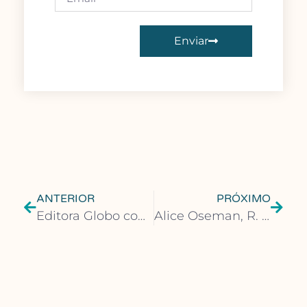
Enviar
ANTERIOR
PRÓXIMO
Editora Globo contrata editor assistente
Alice Oseman, R. F. Kuang e Monica Heisey entre os finalistas do Indie Book Awards 2024