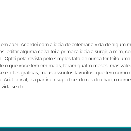
io em 2021. Acordei com a ideia de celebrar a vida de algu
, editar alguma coisa foi a primeira ideia a surgir; a mim, com
ptei pela revista pelo simples fato de nunca ter feito uma s
a até o que você tem em mãos, foram quatro meses, mas val
lise e artes gráficas, meus assuntos favoritos, que têm co
riel, afinal, é a partir da superfíce, do rés do chão, o c
vida se dá.