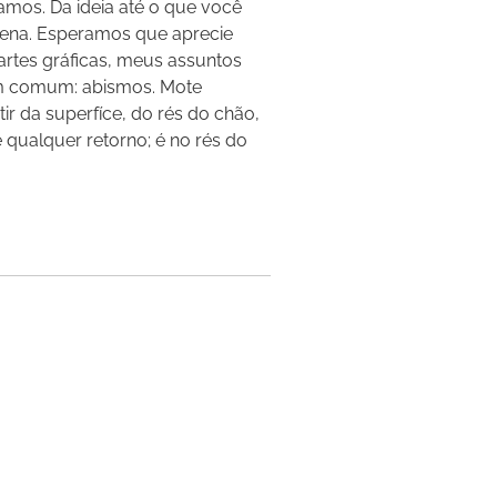
tamos. Da ideia até o que você
ena. Esperamos que aprecie
 artes gráficas, meus assuntos
m comum: abismos. Mote
tir da superfíce, do rés do chão,
ualquer retorno; é no rés do