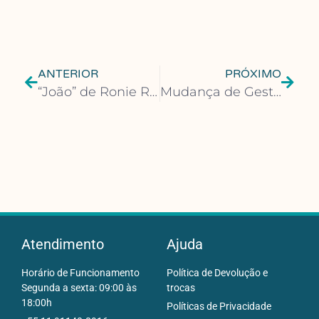
ANTERIOR
PRÓXIMO
“João” de Ronie Rodrigues – Uma Escrita Performática
Mudança de Gestão na LVM e Ubook: Pedroso Assume CEO do Ubook
Atendimento
Ajuda
Horário de Funcionamento
Política de Devolução e
Segunda a sexta: 09:00 às
trocas
18:00h
Políticas de Privacidade