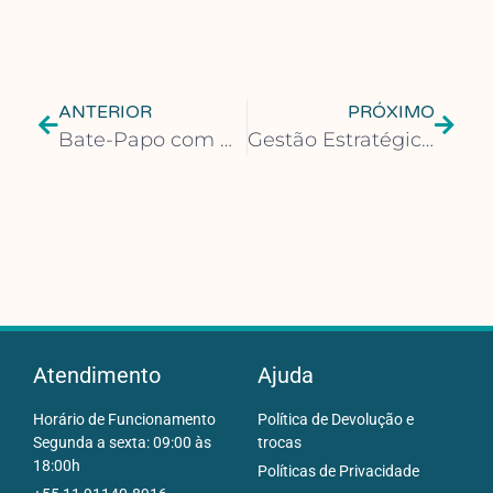
ANTERIOR
PRÓXIMO
Bate-Papo com Natalia Timerman: Adaptação de “Copo Vazio” para o Teatro
Gestão Estratégica de Pessoas: Chave para um Ambiente Empresarial Saudável
Atendimento
Ajuda
Horário de Funcionamento
Política de Devolução e
Segunda a sexta: 09:00 às
trocas
18:00h
Políticas de Privacidade