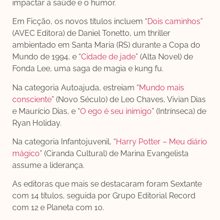
impactar a saúde e o humor.
Em Ficção, os novos títulos incluem “
Dois caminhos
”
(AVEC Editora) de Daniel Tonetto, um thriller
ambientado em Santa Maria (RS) durante a Copa do
Mundo de 1994, e “
Cidade de jade
” (Alta Novel) de
Fonda Lee, uma saga de magia e kung fu.
Na categoria Autoajuda, estreiam “
Mundo mais
consciente
” (Novo Século) de Leo Chaves, Vivian Dias
e Maurício Dias, e “
O ego é seu inimigo
” (Intrínseca) de
Ryan Holiday.
Na categoria Infantojuvenil, “
Harry Potter – Meu diário
mágico
” (Ciranda Cultural) de Marina Evangelista
assume a liderança.
As editoras que mais se destacaram foram Sextante
com 14 títulos, seguida por Grupo Editorial Record
com 12 e Planeta com 10.